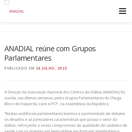
Saltar
para
Menu
conteúdo
ANADIAL
DOENÇA RENAL CRÓNICA
ANADIAL reúne com Grupos
Parlamentares
COMUNICAÇÃO
INICIATIVAS
PUBLICADO EM
26 JULHO, 2023
A Direção da Associação Nacional dos Centros de Diálise (ANADIAL) foi
ouvida, nas últimas semanas, pelos Grupos Parlamentares do Chega,
Bloco de Esquerda, Livre e PCP , na Assembleia da República.
“Nestas audiências parlamentares tivemos a oportunidade de debater
os desafios e as particulares características que possui o setor da
diálise, reforçando o nosso compromisso de qualidade de cuidados de
saúde com os doentes em hemodiálise em Portugal. Manifestámos