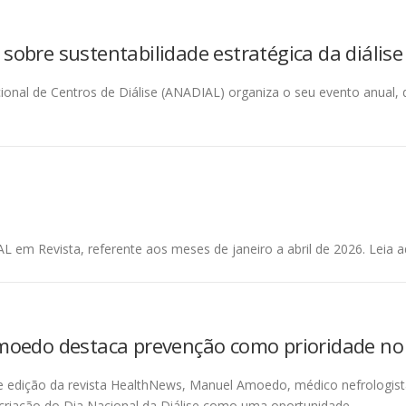
obre sustentabilidade estratégica da diálise
onal de Centros de Diálise (ANADIAL) organiza o seu evento anual, 
 em Revista, referente aos meses de janeiro a abril de 2026. Leia aq
oedo destaca prevenção como prioridade no
e edição da revista HealthNews, Manuel Amoedo, médico nefrologis
 criação do Dia Nacional da Diálise como uma oportunidade …