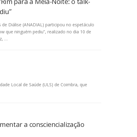
Rim para a Meia-Noite: o talk-
diu”
 de Diálise (ANADIAL) participou no espetáculo
ow que ninguém pediu”, realizado no dia 10 de
z, …
idade Local de Saúde (ULS) de Coimbra, que
umentar a consciencialização