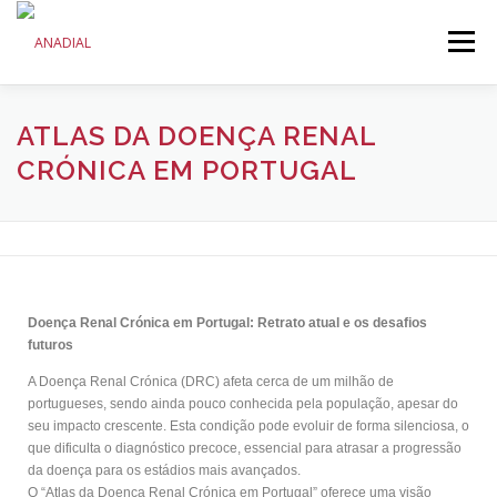
Menu
ANADIAL
DOENÇA RENAL CRÓNICA
ATLAS DA DOENÇA RENAL
CRÓNICA EM PORTUGAL
COMUNICAÇÃO
INICIATIVAS
Doença Renal Crónica em Portugal: Retrato atual e os desafios
futuros
A Doença Renal Crónica (DRC) afeta cerca de um milhão de
portugueses, sendo ainda pouco conhecida pela população, apesar do
seu impacto crescente. Esta condição pode evoluir de forma silenciosa, o
que dificulta o diagnóstico precoce, essencial para atrasar a progressão
da doença para os estádios mais avançados.
O “Atlas da Doença Renal Crónica em Portugal” oferece uma visão