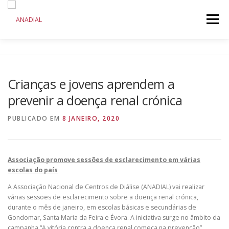
Saltar
para
Menu
conteúdo
ANADIAL
DOENÇA RENAL CRÓNICA
Crianças e jovens aprendem a
prevenir a doença renal crónica
COMUNICAÇÃO
INICIATIVAS
PUBLICADO EM
8 JANEIRO, 2020
Associação promove sessões de esclarecimento em várias
escolas do país
A Associação Nacional de Centros de Diálise (ANADIAL) vai realizar
várias sessões de esclarecimento sobre a doença renal crónica,
durante o mês de janeiro, em escolas básicas e secundárias de
Gondomar, Santa Maria da Feira e Évora. A iniciativa surge no âmbito da
campanha “A vitória contra a doença renal começa na prevenção”.