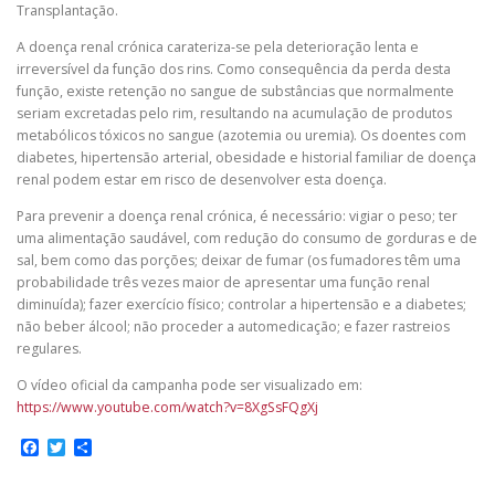
Transplantação.
A doença renal crónica carateriza-se pela deterioração lenta e
irreversível da função dos rins. Como consequência da perda desta
função, existe retenção no sangue de substâncias que normalmente
seriam excretadas pelo rim, resultando na acumulação de produtos
metabólicos tóxicos no sangue (azotemia ou uremia). Os doentes com
diabetes, hipertensão arterial, obesidade e historial familiar de doença
renal podem estar em risco de desenvolver esta doença.
Para prevenir a doença renal crónica, é necessário: vigiar o peso; ter
uma alimentação saudável, com redução do consumo de gorduras e de
sal, bem como das porções; deixar de fumar (os fumadores têm uma
probabilidade três vezes maior de apresentar uma função renal
diminuída); fazer exercício físico; controlar a hipertensão e a diabetes;
não beber álcool; não proceder a automedicação; e fazer rastreios
regulares.
O vídeo oficial da campanha pode ser visualizado em:
https://www.youtube.com/watch?v=8XgSsFQgXj
Facebook
Twitter
Share