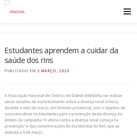
Saltar
para
Menu
conteúdo
ANADIAL
DOENÇA RENAL CRÓNICA
Estudantes aprendem a cuidar da
saúde dos rins
COMUNICAÇÃO
INICIATIVAS
PUBLICADO EM
2 MARÇO, 2023
A Associação Nacional de Centros de Diálise (ANADIAL) vai realizar
várias sessões de esclarecimento sobre a doença renal crónica,
durante o mês de março, em formato presencial, com o objetivo de
consciencializar os estudantes para a prevenção desta doença, no
âmbito da campanha “A vitória contra a doença renal começa na
prevenção” e das comemorações do Dia Mundial do Rim, que se
assinala a 9 de março.