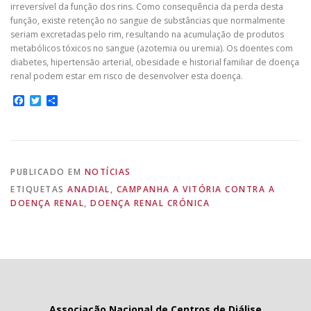
irreversível da função dos rins. Como consequência da perda desta
função, existe retenção no sangue de substâncias que normalmente
seriam excretadas pelo rim, resultando na acumulação de produtos
metabólicos tóxicos no sangue (azotemia ou uremia). Os doentes com
diabetes, hipertensão arterial, obesidade e historial familiar de doença
renal podem estar em risco de desenvolver esta doença.
Facebook
Twitter
Share
PUBLICADO EM
NOTÍCIAS
ETIQUETAS
ANADIAL
,
CAMPANHA A VITÓRIA CONTRA A
DOENÇA RENAL
,
DOENÇA RENAL CRÓNICA
Associação Nacional de Centros de Diálise