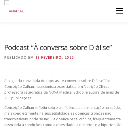
Saltar
para
Menu
conteúdo
ANADIAL
DOENÇA RENAL CRÓNICA
Podcast “À conversa sobre Diálise”
COMUNICAÇÃO
INICIATIVAS
PUBLICADO EM
19 FEVEREIRO, 2025
A segunda convidada do podcast “À conversa sobre Diálise” foi
Conceição Calhau, nutricionista especialista em Nutrição Clínica,
professora catedrática da NOVA Medical School e autora de mais de
200 publicações.
Conceição Calhau refletiu sobre a influência da alimentação na saúde,
mais concretamente na suscetibilidade às doenças crónicas não
transmissíveis, onde se inclui a doença renal crónica, frequentemente
associada a condições como a obesidade, a diabetes e a hipertensão.