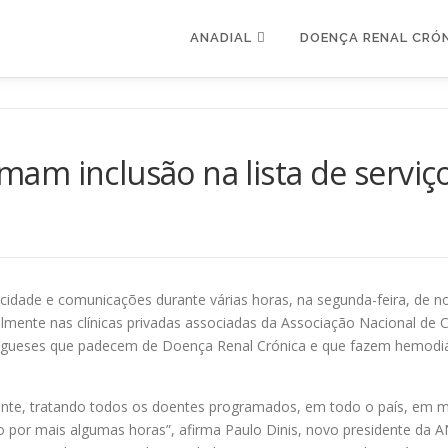
ANADIAL
DOENÇA RENAL CRÓ
lamam inclusão na lista de serviç
cidade e comunicações durante várias horas, na segunda-feira, de n
ente nas clínicas privadas associadas da Associação Nacional de Cen
rtugueses que padecem de Doença Renal Crónica e que fazem hemodi
ente, tratando todos os doentes programados, em todo o país, em ma
o por mais algumas horas”, afirma Paulo Dinis, novo presidente da 