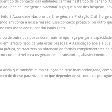
uer tipo de contacto das entidades centrais neste tipo de cenário. 
 da Rede de Emergência Nacional, algo que a par dos hospitais, dev
feito à Autoridade Nacional de Emergência e Proteção Civil. É urge
 tendo em conta a nossa missão. Esse contacto proativo, ou outro qu
ssos associados”, conclui Paulo Dinis.
 ou de outra que possa durar mais tempo faça perigar a capacidad
o em efetivo risco de vida estas pessoas. A Associação apela a que
na prática, se traduziria na obtenção de formas complementares de
mo combustível para os geradores e transportes, abastecimento de 
bra ainda que também numa situação de crise mais prolongada, como
savam de diálise para viver e no que depender de si, todos os portu