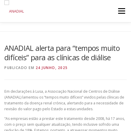
Saltar
para
Menu
conteúdo
ANADIAL
DOENÇA RENAL CRÓNICA
ANADIAL alerta para “tempos muito
difíceis” para as clínicas de diálise
COMUNICAÇÃO
INICIATIVAS
PUBLICADO EM
24 JUNHO, 2025
Em declarações à Lusa, a Associação Nacional de Centros de Diálise
(ANADIAL) lamentou os “tempos muito difíceis” vividos pelas clínicas de
tratamento da doença renal crónica, alertando para a necessidade de
revisão do valor pago pelo Estado a estas unidades.
“As empresas estão a prestar este tratamento desde 2008, há 17 anos,
com o preço sem qualquer atualização, tendo inclusive sofrido uma
redução de 18%. Estamos, portanto, a atravessar momentos muito