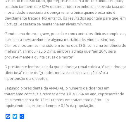
O estudo da associação, que representa cerca de 120 clínicas no país,
concluiu também que 82% dos inquiridos reconhece a elevada taxa de
mortalidade associada à doença renal crónica quando esta não é
devidamente tratada. No entanto, os resultados apontam para que, em
Portugal, essa taxa se mantenha em níveis mínimos.
“Sendo uma doença grave, pesada e com contextos clínicos complexos,
apresenta inevitavelmente alguma mortalidade. Ainda assim, nos
últimos anos tem-se mantido em torno dos 13%, com uma tendência de
melhoria”, afirmou Paulo Dinis, embora admita que “em 2040 será
provavelmente a quinta causa de morte”.
O presidente lembrou ainda que a doença renal crónica “é uma doença
silenciosa” e que os “grandes motivos da sua evolução” são a
hipertensão e a diabetes.
Segundo o presidente da ANADIAL, o número de doentes em
tratamento continua a crescer entre 1% e 1,5% ao ano, representando
atualmente cerca de 13 mil utentes em tratamento diário — o
equivalente a aproximadamente 0,1% da população.
Facebook
Twitter
Share