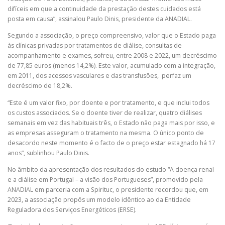
difíceis em que a continuidade da prestação destes cuidados está
posta em causa”, assinalou Paulo Dinis, presidente da ANADIAL.
Segundo a associação, o preço compreensivo, valor que o Estado paga
às clínicas privadas por tratamentos de diálise, consultas de
acompanhamento e exames, sofreu, entre 2008 e 2022, um decréscimo
de 77,85 euros (menos 14,2%). Este valor, acumulado com a integração,
em 2011, dos acessos vasculares e das transfusões, perfaz um
decréscimo de 18,2%.
“Este é um valor fixo, por doente e por tratamento, e que inclui todos
os custos associados. Se o doente tiver de realizar, quatro diálises
semanais em vez das habituais três, o Estado não paga mais por isso, e
as empresas asseguram o tratamento na mesma. O único ponto de
desacordo neste momento é o facto de o preço estar estagnado há 17
anos”, sublinhou Paulo Dinis.
No âmbito da apresentação dos resultados do estudo “A doença renal
e a diálise em Portugal – a visão dos Portugueses”, promovido pela
ANADIAL em parceria com a Spirituc, o presidente recordou que, em
2023, a associação propôs um modelo idêntico ao da Entidade
Reguladora dos Serviços Energéticos (ERSE).