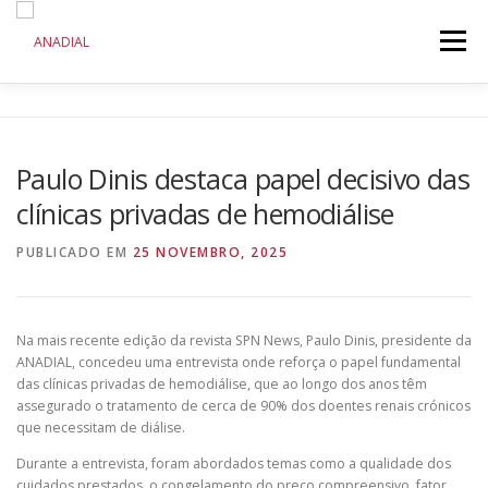
Saltar
para
Menu
conteúdo
ANADIAL
DOENÇA RENAL CRÓNICA
Paulo Dinis destaca papel decisivo das
clínicas privadas de hemodiálise
COMUNICAÇÃO
INICIATIVAS
PUBLICADO EM
25 NOVEMBRO, 2025
Na mais recente edição da revista SPN News, Paulo Dinis, presidente da
ANADIAL, concedeu uma entrevista onde reforça o papel fundamental
das clínicas privadas de hemodiálise, que ao longo dos anos têm
assegurado o tratamento de cerca de 90% dos doentes renais crónicos
que necessitam de diálise.
Durante a entrevista, foram abordados temas como a qualidade dos
cuidados prestados, o congelamento do preço compreensivo, fator