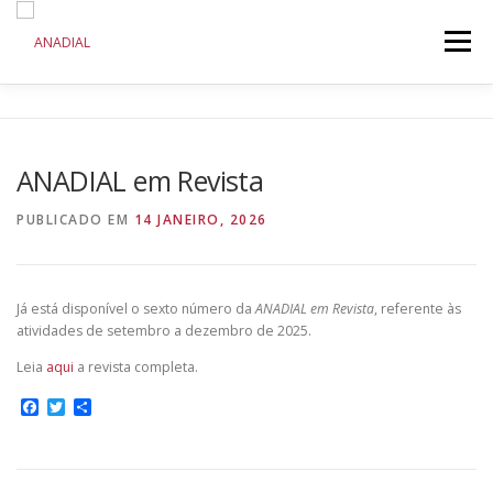
Saltar
para
Menu
conteúdo
ANADIAL
DOENÇA RENAL CRÓNICA
ANADIAL em Revista
COMUNICAÇÃO
INICIATIVAS
PUBLICADO EM
14 JANEIRO, 2026
Já está disponível o sexto número da
ANADIAL em Revista
, referente às
atividades de setembro a dezembro de 2025.
Leia
aqui
a revista completa.
Facebook
Twitter
Share